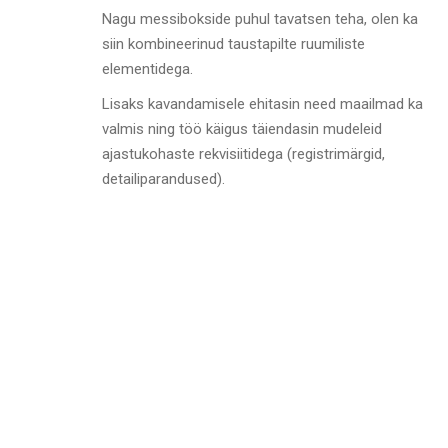
Nagu messibokside puhul tavatsen teha, olen ka
siin kombineerinud taustapilte ruumiliste
elementidega.
Lisaks kavandamisele ehitasin need maailmad ka
valmis ning töö käigus täiendasin mudeleid
ajastukohaste rekvisiitidega (registrimärgid,
detailiparandused).