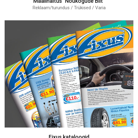
Maalinäitus "Nõukogude Biit"
Reklaam/turundus / Trükised / Varia
Fixus kataloogid