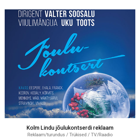
Kolm Lindu jõulukontserdi reklaam
Reklaam/turundus / Trükised / TV/Raadio