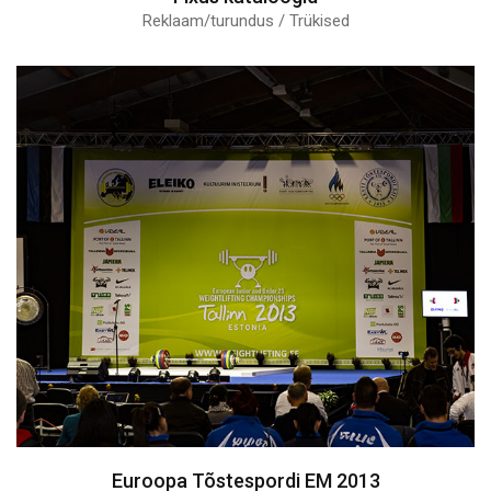
Reklaam/turundus / Trükised
Euroopa Tõstespordi EM 2013