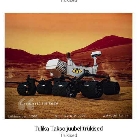
Trükised
Tulika Takso juubelitrükised
Trükised